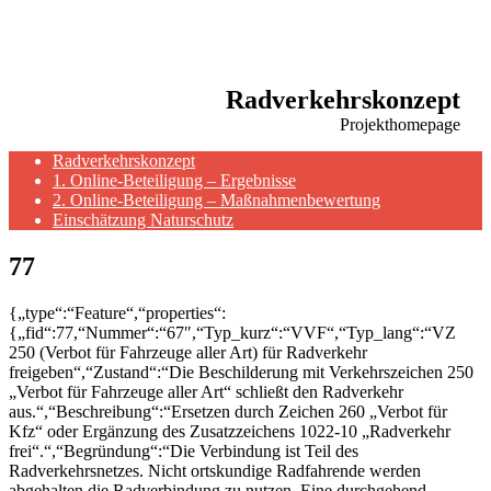
Radverkehrskonzept
Projekthomepage
Radverkehrskonzept
1. Online-Beteiligung – Ergebnisse
2. Online-Beteiligung – Maßnahmenbewertung
Einschätzung Naturschutz
77
{„type“:“Feature“,“properties“:
{„fid“:77,“Nummer“:“67″,“Typ_kurz“:“VVF“,“Typ_lang“:“VZ
250 (Verbot für Fahrzeuge aller Art) für Radverkehr
freigeben“,“Zustand“:“Die Beschilderung mit Verkehrszeichen 250
„Verbot für Fahrzeuge aller Art“ schließt den Radverkehr
aus.“,“Beschreibung“:“Ersetzen durch Zeichen 260 „Verbot für
Kfz“ oder Ergänzung des Zusatzzeichens 1022-10 „Radverkehr
frei“.“,“Begründung“:“Die Verbindung ist Teil des
Radverkehrsnetzes. Nicht ortskundige Radfahrende werden
abgehalten die Radverbindung zu nutzen. Eine durchgehend