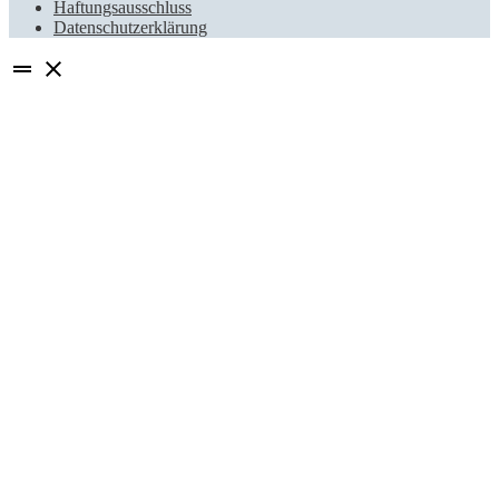
Haftungsausschluss
Datenschutzerklärung
drag_handle
close