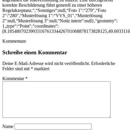
korrekte Beschilderung führt generell zu einer höheren
Regelakzeptanz.“,“Sonstiges“:null,“Foto 1″:“279″,“Foto
2″:“280″,“Musterlösung 1″:“VVS_01″,“Musterlösung
2″:null,“Musterlösung 3″:null,“Notiz intern“:null},“geometry“:
{„type“:“Point“,“coordinates“:
[8.1854807023993316761334426701068878173828125,49.693311
Kommentare
Schreibe einen Kommentar
Deine E-Mail-Adresse wird nicht veröffentlicht.
Erforderliche
Felder sind mit
*
markiert
Kommentar
*
Name