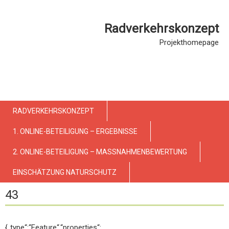
Radverkehrskonzept
Projekthomepage
RADVERKEHRSKONZEPT
1. ONLINE-BETEILIGUNG – ERGEBNISSE
2. ONLINE-BETEILIGUNG – MASSNAHMENBEWERTUNG
EINSCHÄTZUNG NATURSCHUTZ
43
{„type“:“Feature“,“properties“: