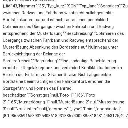
{„fid“:43,“Nummer“:“35″,“Typ_kurz“:“SON“,“Typ_lang“:“Sonstiges“,“Z
zwischen Radweg und Fahrbahn weist nicht nullabgesenkte
Bordsteinkanten auf und ist nicht ausreichen beschildert.
Optimieren des Übergangs zwischen Fahrbahn und Radweg
entsprechend der Musterlösung.“,“Beschreibung“:“Optimieren des
Übergangs zwischen Fahrbahn und Radweg entsprechend der
Musterlösung.Absenkung des Bordsteins auf Nullniveau unter
Berücksichtigung der Belange der
Barrierefreiheit.“,“Begründung“:“Eine eindeutige Beschilderung
erhöht die Regelakzeptanz und verhindert Konfliktsituationen im
Bereich der Einfahrt zur Silvaner Straße. Nicht abgesenkte
Bordsteine beeinträchtigen den Fahrkomfort, erhöhen die
Sturzgefahr und können das Fahrrad
beschädigen.“,“Sonstiges“:null,“Foto 1″:“166″,“Foto
2″:“165″,“Musterlösung 1″:null,“Musterlösung 2″:null,“Musterlösung
3″:null,“Notiz intern“:null},“geometry“:{„type“:“Point“,“coordinates“:
[8.1986536916539325403618931886740028858184814453125,49.