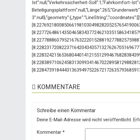
Ist“:null,“Verkehrssicherheit-Soll“:1,“Fahrkomfort-Ist“
Beteiligungsplattform“:null,“Länge“:265,“Grunderwerb“
3″:null},“geometry“:{„type“:“LineString“,“coordi
[8.22769218008506619810304982820525765419006
[8.22772648614350465834377246210351586341857
[8.22778886079521676322201528819277882575988
[8.22823172082237164204343571327626705169677
[8.22832421565368044014121551299467682838439
[8.22838971062458313099341467022895812988281
[8.22847391844431363949752267217263579368591
KOMMENTARE
Schreibe einen Kommentar
Deine E-Mail-Adresse wird nicht veröffentlicht.
Erf
Kommentar
*