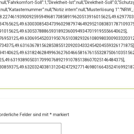
:null,“Fahrkomfort-Soll“:1,“Direktheit-Ist“:null,“Direktheit-Soll“:0,“Sc
:null,“Katasternummer“:null,“Notiz intern“:null,“Musterlösung 1″:“NRW
nates“:[[8.227461939009259594968170858919620513916015625,49.629
34765625,49.6300308543473960298797464929521083831787109375
91015625,49.630537888659318923600949347019195556640625],
76953125,49.6306954520319507651038293261080980300903320312
734375,49.63163678156285385512092034332454204559326171875]
94140625,49.6318246284996362760466581676155328750610351562
25,49.63193890503170990768921910785138607025146484375],
30859375,49.63203240381312042472927714698016643524169921875
orderliche Felder sind mit
*
markiert