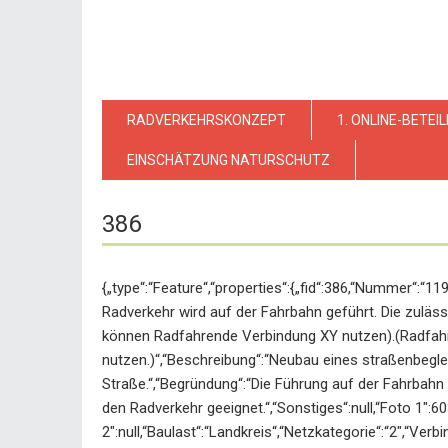
RADVERKEHRSKONZEPT
1. ONLINE-BETEI
EINSCHÄTZUNG NATURSCHUTZ
386
{„type“:“Feature“,“properties“:{„fid“:386,“Nummer“:“
Radverkehr wird auf der Fahrbahn geführt. Die zuläss
können Radfahrende Verbindung XY nutzen).(Radfahr
nutzen.)“,“Beschreibung“:“Neubau eines straßenbegl
Straße.“,“Begründung“:“Die Führung auf der Fahrbahn 
den Radverkehr geeignet.“,“Sonstiges“:null,“Foto 1″:
2″:null,“Baulast“:“Landkreis“,“Netzkategorie“:“2″,“Ve