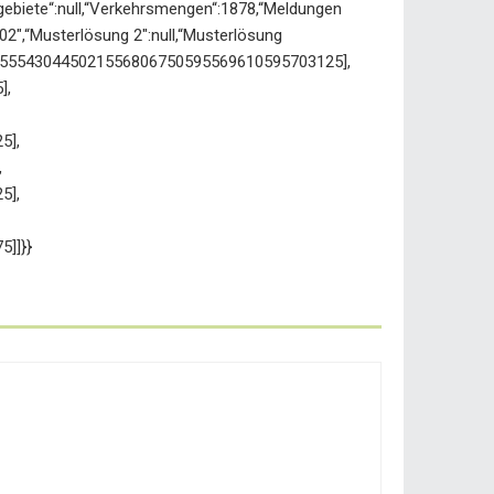
hutzgebiete“:null,“Verkehrsmengen“:1878,“Meldungen
_02″,“Musterlösung 2″:null,“Musterlösung
7703555430445021556806750595569610595703125],
],
5],
,
5],
]]}}