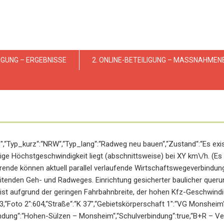
LIGUNG – ERGEBNISSE
2. ONLINE-BETEILIGUNG – MASSNAHMEN
119″,“Typ_kurz“:“NRW“,“Typ_lang“:“Radweg neu bauen“,“Zustand“:“Es ex
ige Höchstgeschwindigkeit liegt (abschnittsweise) bei XY km\/h. (Es g
ende können aktuell parallel verlaufende Wirtschaftswegeverbindu
eitenden Geh- und Radweges. Einrichtung gesicherter baulicher que
ist aufgrund der geringen Fahrbahnbreite, der hohen Kfz-Geschwindigk
603,“Foto 2″:604,“Straße“:“K 37″,“Gebietskörperschaft 1″:“VG Monshei
rbindung“:“Hohen-Sülzen – Monsheim“,“Schulverbindung“:true,“B+R – Ver