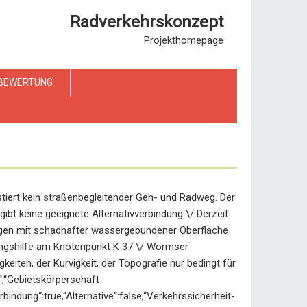
Radverkehrskonzept
Projekthomepage
BEWERTUNG
istiert kein straßenbegleitender Geh- und Radweg. Der
ibt keine geeignete Alternativverbindung \/ Derzeit
ngen mit schadhafter wassergebundener Oberfläche
rungshilfe am Knotenpunkt K 37 \/ Wormser
eiten, der Kurvigkeit, der Topografie nur bedingt für
m“,“Gebietskörperschaft
bindung“:true,“Alternative“:false,“Verkehrssicherheit-