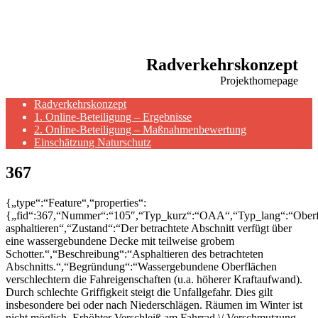
Radverkehrskonzept
Projekthomepage
Radverkehrskonzept
1. Online-Beteiligung – Ergebnisse
2. Online-Beteiligung – Maßnahmenbewertung
Einschätzung Naturschutz
367
{„type“:“Feature“,“properties“:
{„fid“:367,“Nummer“:“105″,“Typ_kurz“:“OAA“,“Typ_lang“:“Oberf
asphaltieren“,“Zustand“:“Der betrachtete Abschnitt verfügt über
eine wassergebundene Decke mit teilweise grobem
Schotter.“,“Beschreibung“:“Asphaltieren des betrachteten
Abschnitts.“,“Begründung“:“Wassergebundene Oberflächen
verschlechtern die Fahreigenschaften (u.a. höherer Kraftaufwand).
Durch schlechte Griffigkeit steigt die Unfallgefahr. Dies gilt
insbesondere bei oder nach Niederschlägen. Räumen im Winter ist
nicht möglich. Erhöhter Verschleiß am Fahrrad \/ Verschmutzung