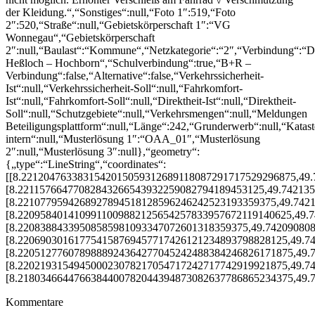
der Kleidung.“,“Sonstiges“:null,“Foto 1″:519,“Foto
2″:520,“Straße“:null,“Gebietskörperschaft 1″:“VG
Wonnegau“,“Gebietskörperschaft
2″:null,“Baulast“:“Kommune“,“Netzkategorie“:“2″,“Verbindung“:“Di
Heßloch – Hochborn“,“Schulverbindung“:true,“B+R –
Verbindung“:false,“Alternative“:false,“Verkehrssicherheit-
Ist“:null,“Verkehrssicherheit-Soll“:null,“Fahrkomfort-
Ist“:null,“Fahrkomfort-Soll“:null,“Direktheit-Ist“:null,“Direktheit-
Soll“:null,“Schutzgebiete“:null,“Verkehrsmengen“:null,“Meldungen
Beteiligungsplattform“:null,“Länge“:242,“Grunderwerb“:null,“Katas
intern“:null,“Musterlösung 1″:“OAA_01″,“Musterlösung
2″:null,“Musterlösung 3″:null},“geometry“:
{„type“:“LineString“,“coordinates“:
[[8.2212047633831542015059312689118087291717529296875,49
[8.22115766477082843266543932259082794189453125,49.74213
[8.2210779594268927894518128596246242523193359375,49.742
[8.2209584014109911009882125654257833957672119140625,49.
[8.22083884339508585981093347072601318359375,49.74209080
[8.220690301617754158769457717426121234893798828125,49.7
[8.2205127760789888924364277045242488384246826171875,49.
[8.220219315494500023078217054717242717742919921875,49.7
[8.2180346644766384400782044394873082637786865234375,49.
Kommentare