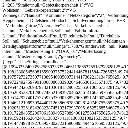
2″:203,“Straße“:null,“Gebietskörperschaft 1″:“VG
Wöllstein“,“Gebietskörperschaft 2″:“VG
Wonnegau“,“Baulast“:“Kommune“,“Netzkategorie“:“2″,“Verbindun
Heppenheim – Dittelsheim-Heßloch“,“Schulverbindung“:true,“B+R
– Verbindung“:true,“Alternative“:false,“Verkehrssicherheit-
Ist“:null,“Verkehrssicherheit-Soll“:null,“Fahrkomfort-
Ist“:null,“Fahrkomfort-Soll“:null,“Direktheit-Ist“:null,“Direktheit-
Soll“:null,“Schutzgebiete“:null,“Verkehrsmengen“:null,“Meldungen
Beteiligungsplattform“:null,“Länge“:1738,“Grunderwerb“:null,“Kata
intern“:null,“Musterlösung 1″:“OAA_01″,“Musterlösung
2″:null,“Musterlösung 3″:null},“geometry“:
{„type“:“LineString“,“coordinates“:
[[8.1994325240935825860333352466113865375518798828125,49
[8.198133085456081659003757522441446781158447265625,49.7
[8.1975727327350771389546935097314417362213134765625,49.
[8.1972249275979010008086333982646465301513671875,49.743
[8.1954424262698797321036181529052555561065673828125,49.
[8.195268523701290774852168397046625614166259765625,49.7
[8.195142927401757759753309073857963085174560546875,49.7
[8.1946212196959944407126386067830026149749755859375,49.
[8.1920513261824208228745192172937095165252685546875,49.
[8.191722843552867061589495278894901275634765625,49.7431
[8.191592416626424011383278411813080310821533203125,49.7
[8.1914474978192703957802223158068954944610595703125,49.