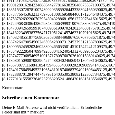
[8.1911431683242437173930738936178386211395263671875,49.
[8.190012801628423488864427781663835048675537109375,49.7
[8.1885153072878100743992035859264433383941650390625,49.
[8.1878776645363213759765130816958844661712646484375,49.
[8.1875878269220070393430432886816561222076416015625,49.
[8.1872496830386438659843406639993190765380859375,49.741
[8.184703942659599107400936190970242023468017578125,49.7
[8.1841822349538375647171051241457462310791015625,49.741
[8.184032485519775690363530884496867656707763671875,49.7
[8.1837426479054560246595428907312452793121337890625,49.
[8.1800955245920246028390465653501451015472412109375,49.
[8.1788492228504789949283804162405431270599365234375,49.
[8.178747779685469510013717808760702610015869140625,49.7
[8.1786801509087982964274488040246069431304931640625,49.
[8.1785738771168841054759468534030020236968994140625,49.
[8.1784917564594952210654810187406837940216064453125,49.
[8.178288870129474474879316403530538082122802734375,49.7
[8.1777913155582364623796820524148643016815185546875,49.
Kommentare
Schreibe einen Kommentar
Deine E-Mail-Adresse wird nicht veröffentlicht.
Erforderliche
Felder sind mit
*
markiert