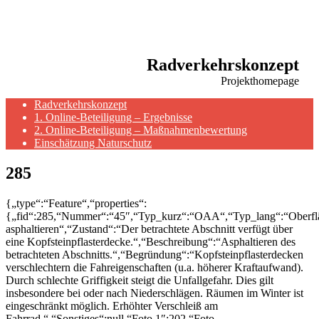
Radverkehrskonzept
Projekthomepage
Radverkehrskonzept
1. Online-Beteiligung – Ergebnisse
2. Online-Beteiligung – Maßnahmenbewertung
Einschätzung Naturschutz
285
{„type“:“Feature“,“properties“:
{„fid“:285,“Nummer“:“45″,“Typ_kurz“:“OAA“,“Typ_lang“:“Oberfl
asphaltieren“,“Zustand“:“Der betrachtete Abschnitt verfügt über
eine Kopfsteinpflasterdecke.“,“Beschreibung“:“Asphaltieren des
betrachteten Abschnitts.“,“Begründung“:“Kopfsteinpflasterdecken
verschlechtern die Fahreigenschaften (u.a. höherer Kraftaufwand).
Durch schlechte Griffigkeit steigt die Unfallgefahr. Dies gilt
insbesondere bei oder nach Niederschlägen. Räumen im Winter ist
eingeschränkt möglich. Erhöhter Verschleiß am
Fahrrad.“,“Sonstiges“:null,“Foto 1″:202,“Foto