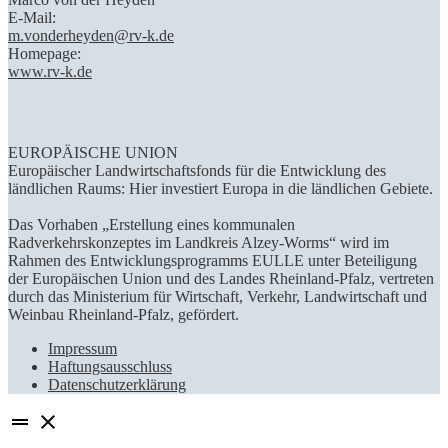
E-Mail:
m.vonderheyden@rv-k.de
Homepage:
www.rv-k.de
EUROPÄISCHE UNION
Europäischer Landwirtschaftsfonds für die Entwicklung des
ländlichen Raums: Hier investiert Europa in die ländlichen Gebiete.
Das Vorhaben „Erstellung eines kommunalen
Radverkehrskonzeptes im Landkreis Alzey-Worms“ wird im
Rahmen des Entwicklungsprogramms EULLE unter Beteiligung
der Europäischen Union und des Landes Rheinland-Pfalz, vertreten
durch das Ministerium für Wirtschaft, Verkehr, Landwirtschaft und
Weinbau Rheinland-Pfalz, gefördert.
Impressum
Haftungsausschluss
Datenschutzerklärung
drag_handle
close