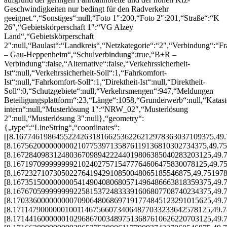
Geschwindigkeiten nur bedingt für den Radverkehr
geeignet.“,“Sonstiges“:null,“Foto 1″:200,“Foto 2″:201,“Straße“:“K
26″,“Gebietskörperschaft 1″:“VG Alzey
Land“,“Gebietskörperschaft
2″:null,“Baulast“:“Landkreis“,“Netzkategorie“:“2″,“Verbindung“:“F
– Gau-Heppenheim“,“Schulverbindung“:true,“B+R –
Verbindung“:false,“Alternative“:false,“Verkehrssicherheit-
Ist“:null,“Verkehrssicherheit-Soll“:1,“Fahrkomfort-
Ist“:null,“Fahrkomfort-Soll“:1,“Direktheit-Ist“:null,“Direktheit-
Soll“:0,“Schutzgebiete“:null,“Verkehrsmengen“:947,“Meldungen
Beteiligungsplattform“:23,“Länge“:1058,“Grunderwerb“:null,“Katas
intern“:null,“Musterlösung 1″:“NRW_02″,“Musterlösung
2″:null,“Musterlösung 3″:null},“geometry“:
{„type“:“LineString“,“coordinates“:
[[8.1677461986455224263181662536226212978363037109375,49
[8.167562000000000210775397135876119136810302734375,49.7
[8.1672840983124803670989422244019806385040283203125,49.
[8.167197099999999210240275715477764606475830078125,49.7
[8.16723271073050227641942910850048065185546875,49.75197
[8.1673515000000005414904080680571496486663818359375,49.
[8.1676705999999992258153724833391606807708740234375,49.
[8.1703360000000007090648068697191774845123291015625,49.
[8.1711479000000100114675660734064877033233642578125,49.
[8.1714416000000102968670034897513687610626220703125,49.