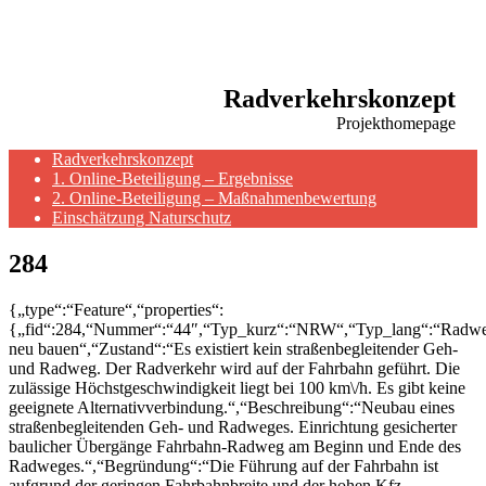
Radverkehrskonzept
Projekthomepage
Radverkehrskonzept
1. Online-Beteiligung – Ergebnisse
2. Online-Beteiligung – Maßnahmenbewertung
Einschätzung Naturschutz
284
{„type“:“Feature“,“properties“:
{„fid“:284,“Nummer“:“44″,“Typ_kurz“:“NRW“,“Typ_lang“:“Radw
neu bauen“,“Zustand“:“Es existiert kein straßenbegleitender Geh-
und Radweg. Der Radverkehr wird auf der Fahrbahn geführt. Die
zulässige Höchstgeschwindigkeit liegt bei 100 km\/h. Es gibt keine
geeignete Alternativverbindung.“,“Beschreibung“:“Neubau eines
straßenbegleitenden Geh- und Radweges. Einrichtung gesicherter
baulicher Übergänge Fahrbahn-Radweg am Beginn und Ende des
Radweges.“,“Begründung“:“Die Führung auf der Fahrbahn ist
aufgrund der geringen Fahrbahnbreite und der hohen Kfz-