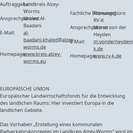
Auftraggeber:
Landkreis Alzey-
Worms
Fachliche Betreuung:
Planungsbüro
Ansprechpartner:
Khaled Al-
RV-K
Baadani
Ansprechpartner:
Marco von der
E-Mail:
al-
Heyden
baadani.khaled@alzey-
E-Mail:
m.vonderheyden
worms.de
k.de
Homepage:
www.kreis-alzey-
Homepage:
www.rv-k.de
worms.eu
EUROPÄISCHE UNION
Europäischer Landwirtschaftsfonds für die Entwicklung
des ländlichen Raums: Hier investiert Europa in die
ländlichen Gebiete.
Das Vorhaben „Erstellung eines kommunalen
Radverkehrskonzeptes im Landkreis Alzey-Worms“ wird im