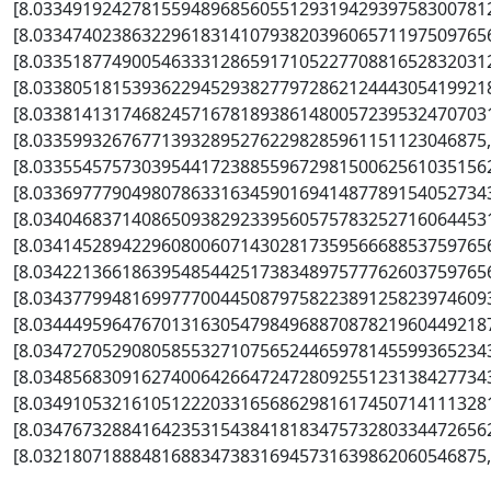
[8.0334919242781559489685605512931942939758300781
[8.0334740238632296183141079382039606571197509765
[8.0335187749005463331286591710522770881652832031
[8.0338051815393622945293827797286212444305419921
[8.0338141317468245716781893861480057239532470703
[8.0335993267677139328952762298285961151123046875
[8.0335545757303954417238855967298150062561035156
[8.0336977790498078633163459016941487789154052734
[8.0340468371408650938292339560575783252716064453
[8.0341452894229608006071430281735956668853759765
[8.0342213661863954854425173834897577762603759765
[8.0343779948169977700445087975822389125823974609
[8.0344495964767013163054798496887087821960449218
[8.0347270529080585532710756524465978145599365234
[8.0348568309162740064266472472809255123138427734
[8.0349105321610512220331656862981617450714111328
[8.0347673288416423531543841818347573280334472656
[8.0321807188848168834738316945731639862060546875,