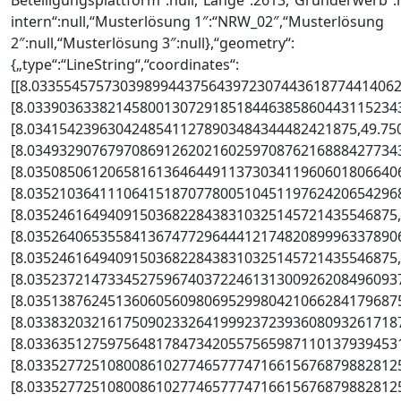
Beteiligungsplattform“:null,“Länge“:2613,“Grunderwerb“:
intern“:null,“Musterlösung 1″:“NRW_02″,“Musterlösung
2″:null,“Musterlösung 3″:null},“geometry“:
{„type“:“LineString“,“coordinates“:
[[8.0335545757303989944375643972307443618774414062
[8.0339036338214580013072918518446385860443115234
[8.03415423963042485411278903484344482421875,49.75
[8.0349329076797086912620216025970876216888427734
[8.0350850612065816136464491137303411960601806640
[8.0352103641110641518707780051045119762420654296
[8.0352461649409150368228438310325145721435546875
[8.0352640653558413674772964441217482089996337890
[8.0352461649409150368228438310325145721435546875
[8.0352372147334527596740372246131300926208496093
[8.0351387624513606056098069529980421066284179687
[8.0338320321617509023326419992372393608093261718
[8.0336351275975648178473420557565987110137939453
[8.0335277251080086102774657774716615676879882812
[8.0335277251080086102774657774716615676879882812