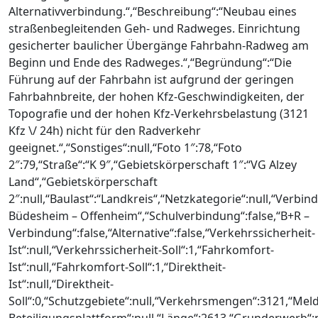
Alternativverbindung.“,“Beschreibung“:“Neubau eines
straßenbegleitenden Geh- und Radweges. Einrichtung
gesicherter baulicher Übergänge Fahrbahn-Radweg am
Beginn und Ende des Radweges.“,“Begründung“:“Die
Führung auf der Fahrbahn ist aufgrund der geringen
Fahrbahnbreite, der hohen Kfz-Geschwindigkeiten, der
Topografie und der hohen Kfz-Verkehrsbelastung (3121
Kfz \/ 24h) nicht für den Radverkehr
geeignet.“,“Sonstiges“:null,“Foto 1″:78,“Foto
2″:79,“Straße“:“K 9″,“Gebietskörperschaft 1″:“VG Alzey
Land“,“Gebietskörperschaft
2″:null,“Baulast“:“Landkreis“,“Netzkategorie“:null,“Verbin
Büdesheim – Offenheim“,“Schulverbindung“:false,“B+R –
Verbindung“:false,“Alternative“:false,“Verkehrssicherheit-
Ist“:null,“Verkehrssicherheit-Soll“:1,“Fahrkomfort-
Ist“:null,“Fahrkomfort-Soll“:1,“Direktheit-
Ist“:null,“Direktheit-
Soll“:0,“Schutzgebiete“:null,“Verkehrsmengen“:3121,“Me